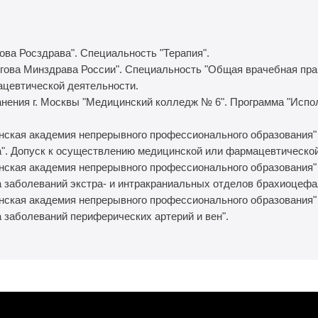
ва Росздрава". Специальность "Терапия".
ова Минздрава России". Специальность "Общая врачебная прак
цевтической деятельности.
нения г. Москвы "Медицинский колледж № 6". Программа "Испо
ская академия непрерывного профессионального образования"
а". Допуск к осуществлению медицинской или фармацевтической
ская академия непрерывного профессионального образования"
а заболеваний экстра- и интракраниальных отделов брахиоцефа
ская академия непрерывного профессионального образования"
 заболеваний периферических артерий и вен".