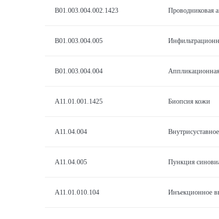
B01.003.004.002.1423
Проводниковая а
B01.003.004.005
Инфильтрационна
B01.003.004.004
Аппликационная
A11.01.001.1425
Биопсия кожи
A11.04.004
Внутрисуставное
A11.04.005
Пункция синовиа
A11.01.010.104
Инъекционное вв