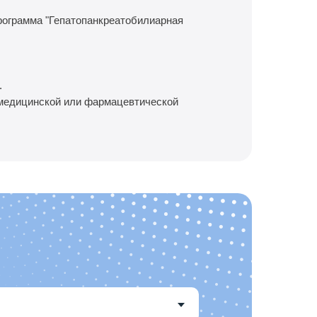
рограмма "Гепатопанкреатобилиарная
.
 медицинской или фармацевтической