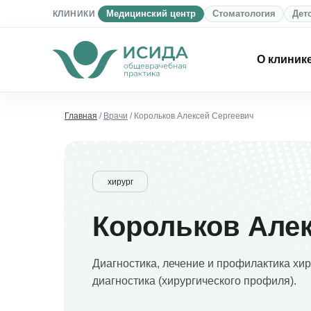
КЛИНИКИ
Медицинский центр
Стоматология
Дет
О клиник
Главная
/
Врачи
/ Корольков Алексей Сергеевич
хирург
Корольков Алек
Диагностика, лечение и профилактика хи
диагностика (хирургического профиля).