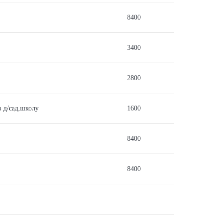
8400
3400
2800
в д/сад,школу
1600
8400
8400