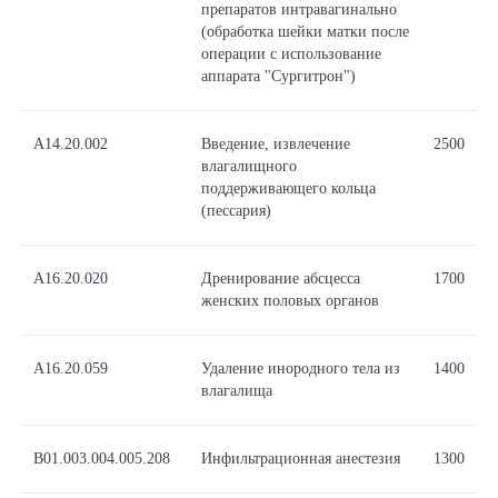
препаратов интравагинально
(обработка шейки матки после
операции с использование
аппарата "Сургитрон")
A14.20.002
Введение, извлечение
2500
влагалищного
поддерживающего кольца
(пессария)
A16.20.020
Дренирование абсцесса
1700
женских половых органов
A16.20.059
Удаление инородного тела из
1400
влагалища
B01.003.004.005.208
Инфильтрационная анестезия
1300